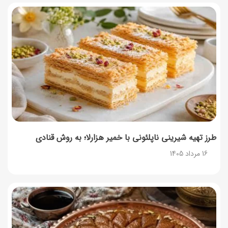
زمان شارژ کالابرگ تغییر کرد؛ جزئیات برنامه جدید واریز اعتبار
در مرداد
14 مرداد 1405
توصیه‌های مهم برای دفع انواع حشرات در خانه
14 مرداد 1405
طرز تهیه آلبالو شور خانگی؛ خوش‌رنگ و بدون کپک
14 مرداد 1405
طرز تهیه شیرینی ناپلئونی با خمیر هزارلا؛ به روش قنادی
16 مرداد 1405
طرز تهیه پنکیک با شیره انگور؛ صبحانه‌ای سالم و انرژی‌بخش
14 مرداد 1405
۳۵ لیست غذاهای جدید و متفاوت؛ برای ناهار و مهمانی
14 مرداد 1405