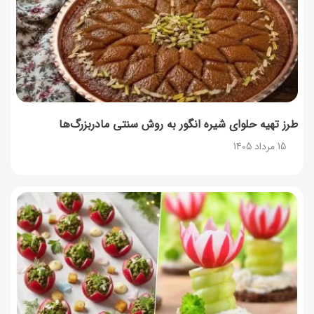
طرز تهیه پش ملبا (پیچ ملبا)؛ دسر کلاسیک هلو و بستنی
13 مرداد 1405
طرز تهیه حلوای شیره انگور به روش سنتی مادربزرگ‌ها
15 مرداد 1405