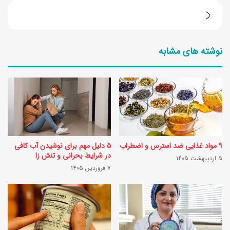
م
5
خ
ا
و
نوشته های مشابه
ش
ن
ت
ی
ب
ف
ا
ق
ه
ر
ک
ف
۹ مواد غذایی ضد استرس و اضطراب
۵ دلیل مهم برای نوشیدن آب کافی
و
و
در شرایط بحرانی و تنش زا
5 اردیبهشت 1405
چ
7 فروردین 1405
ل
ک
ی
و
ک
ل
ا