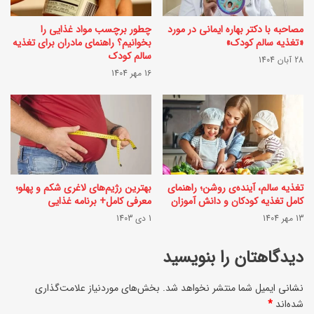
ی
س
م
مصاحبه با دکتر بهاره ایمانی در مورد
چطور برچسب مواد غذایی را
ی
«تغذیه سالم کودک»
بخوانیم؟ راهنمای مادران برای تغذیه
ه
د
سالم کودک
28 آبان 1404
م
16 مهر 1404
چ
ک
ی
ه
س
خ
ت
ا
؟
ن
تغذیه سالم، آینده‌ی روشن؛ راهنمای
بهترین رژیم‌های لاغری شکم و پهلو؛
کامل تغذیه کودکان و دانش آموزان
معرفی کامل+ برنامه غذایی
ه‌
13 مهر 1404
1 دی 1403
ت
ا
دیدگاهتان را بنویسید
ن
نشانی ایمیل شما منتشر نخواهد شد.
بخش‌های موردنیاز علامت‌گذاری
ر
شده‌اند
*