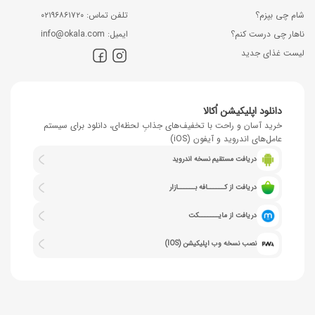
شام چی بپزم؟
ﺗﻠﻔﻦ ﺗﻤﺎس: ۰۲۱۹۶۸۶۱۷۲۰
ناهار چی درست کنم؟
اﯾﻤﯿﻞ: info@okala.com
لیست غذای جدید
دانلود اپلیکیشن اُکالا
خرید آسان و راحت با تخفیف‌های جذابِ لحظه‌ای، دانلود برای سیستم
عامل‌های اندروید و آیفون (iOS)
دریافت مستقیم نسخه اندروید
دریافت از کــــــافه بــــــازار
دریافت از مایـــــــکت
نصب نسخه وب اپلیکیشن (IOS)