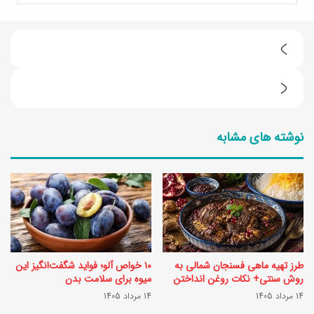
ط
ر
ر
ز
و
ت
نوشته های مشابه
ت
ه
ی
ی
ن
ه
پ
ق
و
ر
س
و
طرز تهیه ماهی فسنجان شمالی به
۱۰ خواص آلو؛ فواید شگفت‌انگیز این
ت
ت
روش سنتی+ نکات روغن انداختن
میوه برای سلامت بدن
ی
14 مرداد 1405
14 مرداد 1405
خ