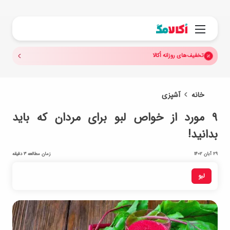
جستجو.
منو
تخفیف‌های روزانه اُکالا
خانه
آشپزی
۹ مورد از خواص لبو برای مردان که باید
بدانید!
29 آبان 1402
زمان مطالعه 3 دقیقه
لبو