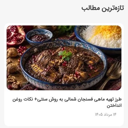
تازه‌ترین مطالب
طرز تهیه آلبالو شور خانگی؛ خوش‌رنگ و بدون کپک
14 مرداد 1405
طرز تهیه پنکیک با شیره انگور؛ صبحانه‌ای سالم و انرژی‌بخش
14 مرداد 1405
۳۵ لیست غذاهای جدید و متفاوت؛ برای ناهار و مهمانی
14 مرداد 1405
طرز تهیه پش ملبا (پیچ ملبا)؛ دسر کلاسیک هلو و بستنی
13 مرداد 1405
طرز تهیه ماهی فسنجان شمالی به روش سنتی+ نکات روغن
انداختن
طرز تهیه حلوای بحرینی؛ دسر سنتی خاورمیانه‌ای
14 مرداد 1405
13 مرداد 1405