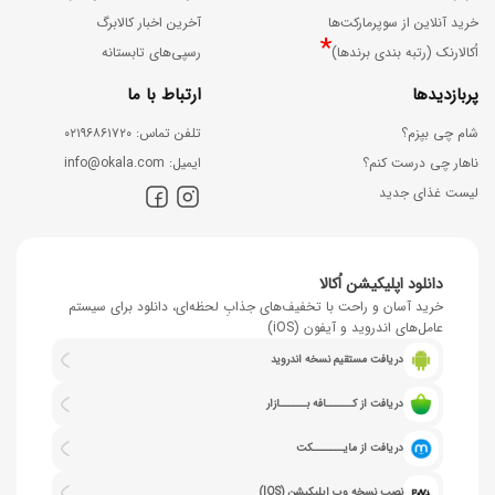
خرید آنلاین از سوپرمارکت‌ها
آخرین اخبار کالابرگ
*
اُکالارنک (رتبه بندی برندها)
رسپی‌های تابستانه
پربازدیدها
ارتباط با ما
شام چی بپزم؟
ﺗﻠﻔﻦ ﺗﻤﺎس: ۰۲۱۹۶۸۶۱۷۲۰
ناهار چی درست کنم؟
اﯾﻤﯿﻞ: info@okala.com
لیست غذای جدید
دانلود اپلیکیشن اُکالا
خرید آسان و راحت با تخفیف‌های جذابِ لحظه‌ای، دانلود برای سیستم
عامل‌های اندروید و آیفون (iOS)
دریافت مستقیم نسخه اندروید
دریافت از کــــــافه بــــــازار
دریافت از مایـــــــکت
نصب نسخه وب اپلیکیشن (IOS)