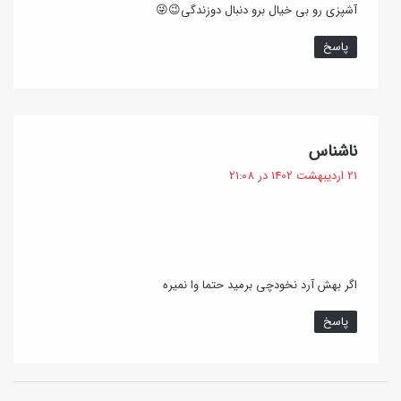
آشپزی رو بی خیال برو دنبال دوزندگی😉😜
پاسخ
گ
ناشناس
ف
21 اردیبهشت 1402 در 21:08
ت
:
اگر بهش آرد نخودچی برمید حتما وا نمیره
پاسخ