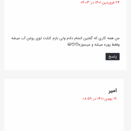
24 فروردین 1401 در 04:03
ت
:
من همه کاری که گفتین انجام دادم ولی بازم کتلت توی روغن آب میشه
وفقط پوره میشه و میسوزه🥺🥺😭
پاسخ
گ
امیر
ف
19 بهمن 1401 در 08:59
ت
: