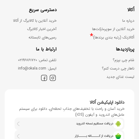
اُکالا
دسترسی سریع
درباره ما
خرید آنلاین با کالابرگ از اُکالا
خرید آنلاین از سوپرمارکت‌ها
آخرین اخبار کالابرگ
*
اُکالارنک (رتبه بندی برندها)
رسپی‌های تابستانه
پربازدیدها
ارتباط با ما
شام چی بپزم؟
ﺗﻠﻔﻦ ﺗﻤﺎس: ۰۲۱۹۶۸۶۱۷۲۰
ناهار چی درست کنم؟
اﯾﻤﯿﻞ: info@okala.com
لیست غذای جدید
دانلود اپلیکیشن اُکالا
خرید آسان و راحت با تخفیف‌های جذابِ لحظه‌ای، دانلود برای سیستم
عامل‌های اندروید و آیفون (iOS)
دریافت مستقیم نسخه اندروید
دریافت از کــــــافه بــــــازار