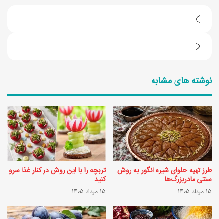
ب
ه
ط
ت
ر
ر
نوشته های مشابه
ز
ی
ت
ن
ه
ز
ی
م
ه
ا
گ
ن
طرز تهیه حلوای شیره انگور به روش
تربچه را با این روش در کنار غذا سرو
و
ل
سنتی مادربزرگ‌ها
کنید
ج
15 مرداد 1405
15 مرداد 1405
ا
ه
ز