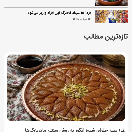
فردا ۱۵ مرداد کالابرگ این افراد واریز می‌شود
14 مرداد 1405
تازه‌ترین مطالب
زمان شارژ کالابرگ تغییر کرد؛ جزئیات برنامه جدید واریز اعتبار
در مرداد
14 مرداد 1405
توصیه‌های مهم برای دفع انواع حشرات در خانه
14 مرداد 1405
طرز تهیه آلبالو شور خانگی؛ خوش‌رنگ و بدون کپک
14 مرداد 1405
طرز تهیه پنکیک با شیره انگور؛ صبحانه‌ای سالم و انرژی‌بخش
14 مرداد 1405
طرز تهیه حلوای شیره انگور به روش سنتی مادربزرگ‌ها