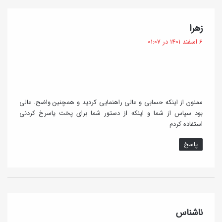
م
و
و
ا
گ
زهرا
خ
ع
ف
6 اسفند 1401 در 01:07
و
ت
ح
:
ش
ب
م
و
ز
ب
ممنون از اینکه حسابی و عالی راهنمایی کردید و همچنین واضح. عالی
ه
بود سپاس از شما و اینکه از دستور شما برای پخت یاسرخ کردنی
ا
استفاده کردم
د
ت
ر
پاسخ
خ
ا
ن
ه
گ
ناشناس
ف