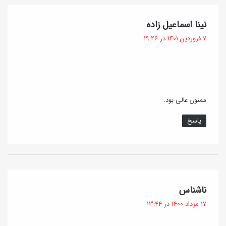
گ
نینا اسماعیل زاده
ف
7 فروردین 1401 در 19:26
ت
:
ممنون عالی بود.
پاسخ
گ
ناشناس
ف
17 مرداد 1400 در 13:44
ت
: