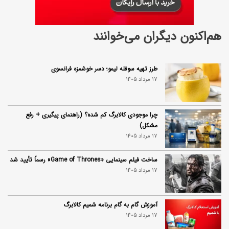
هم‌اکنون دیگران می‌خوانند
طرز تهیه سوفله لیمو؛ دسر خوشمزه فرانسوی
17 مرداد 1405
چرا موجودی کالابرگ کم شده؟ (راهنمای پیگیری + رفع
مشکل)
17 مرداد 1405
ساخت فیلم سینمایی «Game of Thrones» رسماً تأیید شد
17 مرداد 1405
آموزش گام به گام برنامه شمیم کالابرگ
17 مرداد 1405