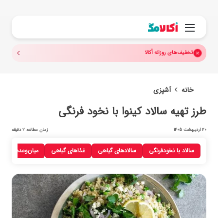
جستجو.
منو
تخفیف‌های روزانه اُکالا
خانه
آشپزی
طرز تهیه سالاد کینوا با نخود فرنگی
20 اردیبهشت 1405
زمان مطالعه 2 دقیقه
سالاد با نخودفرنگی
سالادهای گیاهی
غذاهای گیاهی
میان‌وعده
می