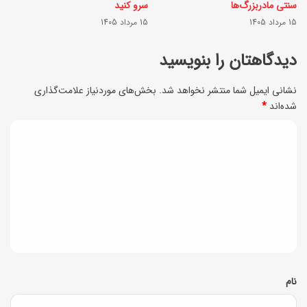
و
سنتی مادربزرگ‌ها
سرو کنید
ا
15 مرداد 1405
15 مرداد 1405
ق
ل
ل
دیدگاهتان را بنویسید
ا
م
ب
نشانی ایمیل شما منتشر نخواهد شد.
بخش‌های موردنیاز علامت‌گذاری
و
شده‌اند
*
ر
ن
گ
د
+
د
ی
ن
ر
ک
د
ب
ا
گ
ل
ت
ا
ه
و
ه
ف
*
نام
و