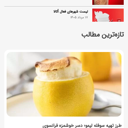
لیست شهرهای فعال اُکالا
17 مرداد 1405
تازه‌ترین مطالب
روش‌های استعلام کالابرگ (فعال بودن و موجودی)
17 مرداد 1405
راهنمای اعتراض به کالابرگ مرداد ۱۴۰۵ + شماره پشتیبانی
17 مرداد 1405
نحوه دریافت رمز خرید کالابرگ برای خرید آنلاین (رمز
یکبارمصرف کالابرگ)
17 مرداد 1405
طرز تهیه مارمالاد انجیر خوشرنگ+ نکات شکرک نزدن
16 مرداد 1405
طرز تهیه سوفله لیمو؛ دسر خوشمزه فرانسوی