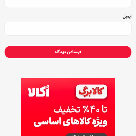
ت‌
و
ایمیل
ف
ن
ه
ا