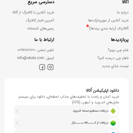
اُکالا
دسترسی سریع
درباره ما
خرید آنلاین با کالابرگ از اُکالا
خرید آنلاین از سوپرمارکت‌ها
آخرین اخبار کالابرگ
*
اُکالارنک (رتبه بندی برندها)
رسپی‌های تابستانه
پربازدیدها
ارتباط با ما
شام چی بپزم؟
ﺗﻠﻔﻦ ﺗﻤﺎس: ۰۲۱۹۶۸۶۱۷۲۰
ناهار چی درست کنم؟
اﯾﻤﯿﻞ: info@okala.com
لیست غذای جدید
دانلود اپلیکیشن اُکالا
خرید آسان و راحت با تخفیف‌های جذابِ لحظه‌ای، دانلود برای سیستم
عامل‌های اندروید و آیفون (iOS)
دریافت مستقیم نسخه اندروید
دریافت از کــــــافه بــــــازار