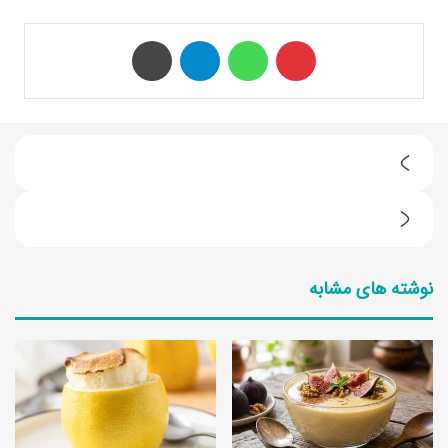
‫پین‌ترست
واتس آپ
تلگرام
چاپ
ط
ر
آ
ز
م
ت
نوشته های مشابه
و
ه
ز
ی
ش
ه
ص
ب
ف
ا
ر