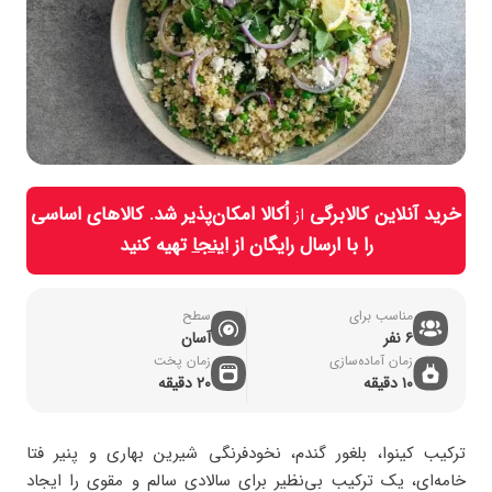
خرید آنلاین کالابرگی
اُکالا امکان‌پذیر شد. کالاهای اساسی
از
را با ارسال رایگان از
اینجا
تهیه کنید
مناسب برای
سطح
۶ نفر
آسان
زمان آماده‌سازی
زمان پخت
۱۰ دقیقه
۲۰ دقیقه
ترکیب کینوا، بلغور گندم، نخودفرنگی شیرین بهاری و پنیر فتا
خامه‌ای، یک ترکیب بی‌نظیر برای سالادی سالم و مقوی را ایجاد