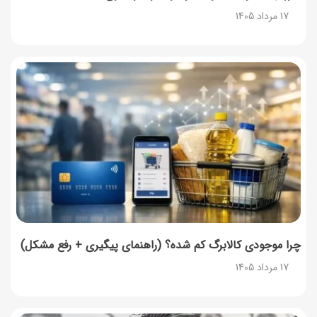
17 مرداد 1405
طرز تهیه شیرینی ناپلئونی با خمیر هزارلا؛ به روش قنادی
16 مرداد 1405
طرز تهیه حلوای شیره انگور به روش سنتی مادربزرگ‌ها
15 مرداد 1405
تربچه را با این روش‌ها در کنار غذا سرو کنید
15 مرداد 1405
چرا موجودی کالابرگ کم شده؟ (راهنمای پیگیری + رفع مشکل)
17 مرداد 1405