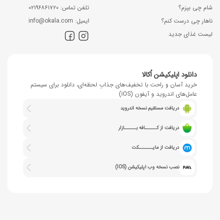
شام چی بپزم؟
ﺗﻠﻔﻦ ﺗﻤﺎس: ۰۲۱۹۶۸۶۱۷۲۰
ناهار چی درست کنم؟
اﯾﻤﯿﻞ: info@okala.com
لیست غذای جدید
دانلود اپلیکیشن اُکالا
خرید آسان و راحت با تخفیف‌های جذابِ لحظه‌ای، دانلود برای سیستم
عامل‌های اندروید و آیفون (iOS)
دریافت مستقیم نسخه اندروید
دریافت از کــــــافه بــــــازار
دریافت از مایـــــــکت
نصب نسخه وب اپلیکیشن (IOS)