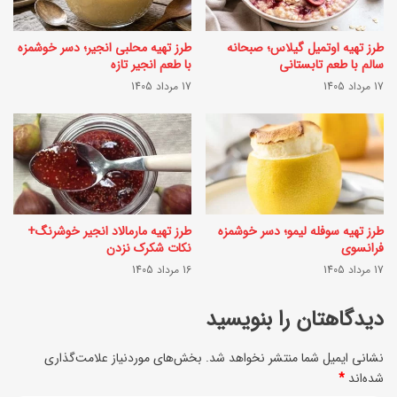
ا
د
ی
طرز تهیه اوتمیل گیلاس؛ صبحانه
طرز تهیه محلبی انجیر؛ دسر خوشمزه
م
سالم با طعم تابستانی
با طعم انجیر تازه
ی
ج
17 مرداد 1405
17 مرداد 1405
ب
ا
ر
ن
ا
و
ی
گ
خ
و
طرز تهیه سوفله لیمو؛ دسر خوشمزه
طرز تهیه مارمالاد انجیر خوشرنگ+
ر
ش
فرانسوی
نکات شکرک نزدن
ی
17 مرداد 1405
16 مرداد 1405
ت
د
چ
دیدگاهتان را بنویسید
ب
ر
ا
نشانی ایمیل شما منتشر نخواهد شد.
بخش‌های موردنیاز علامت‌گذاری
خ
شده‌اند
*
ت
ک