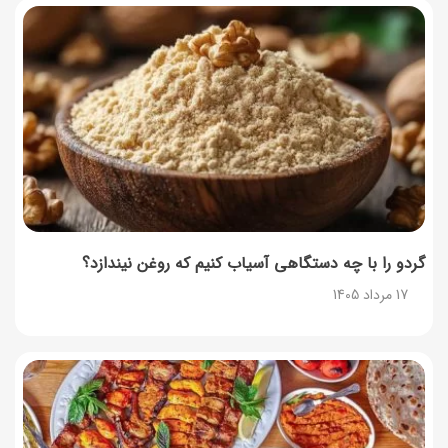
ساخت فیلم سینمایی «Game of Thrones» رسماً تأیید شد
17 مرداد 1405
آموزش گام به گام برنامه شمیم کالابرگ
17 مرداد 1405
لیست شهرهای فعال اُکالا
17 مرداد 1405
گردو را با چه دستگاهی آسیاب کنیم که روغن نیندازد؟
17 مرداد 1405
روش‌های استعلام کالابرگ (فعال بودن و موجودی)
17 مرداد 1405
راهنمای اعتراض به کالابرگ مرداد ۱۴۰۵ + شماره پشتیبانی
17 مرداد 1405