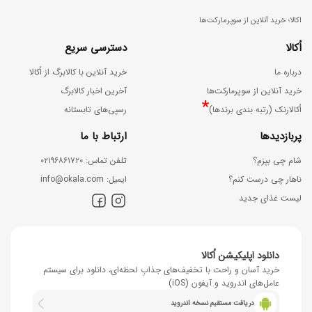
اکالا؛ خرید آنلاین از سوپرمارکت‌ها
اُکالا
دسترسی سریع
درباره ما
خرید آنلاین با کالابرگ از اُکالا
خرید آنلاین از سوپرمارکت‌ها
آخرین اخبار کالابرگ
*
اُکالارنک (رتبه بندی برندها)
رسپی‌های تابستانه
پربازدیدها
ارتباط با ما
شام چی بپزم؟
ﺗﻠﻔﻦ ﺗﻤﺎس: ۰۲۱۹۶۸۶۱۷۲۰
ناهار چی درست کنم؟
اﯾﻤﯿﻞ: info@okala.com
لیست غذای جدید
دانلود اپلیکیشن اُکالا
خرید آسان و راحت با تخفیف‌های جذابِ لحظه‌ای، دانلود برای سیستم
عامل‌های اندروید و آیفون (iOS)
دریافت مستقیم نسخه اندروید