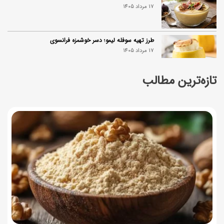
17 مرداد 1405
طرز تهیه سوفله لیمو؛ دسر خوشمزه فرانسوی
17 مرداد 1405
تازه‌ترین مطالب
چرا موجودی کالابرگ کم شده؟ (راهنمای پیگیری + رفع
مشکل)
17 مرداد 1405
ساخت فیلم سینمایی «Game of Thrones» رسماً تأیید شد
17 مرداد 1405
آموزش گام به گام برنامه شمیم کالابرگ
17 مرداد 1405
لیست شهرهای فعال اُکالا