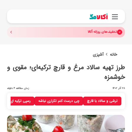
جستجو.
منو
تخفیف‌های روزانه اُکالا
خانه
آشپزی
طرز تهیه سالاد مرغ و قارچ ترکیه‌ای؛ مقوی و
خوشمزه
28 آذر 1402
زمان مطالعه 4 دقیقه
ترشی و سالاد با قارچ
چی درست کنم تکراری نباشه
رسپی‌ ترکیه ای
سا