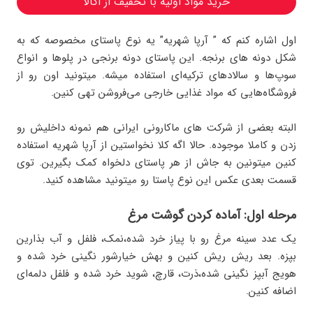
خرید مواد اولیه با تخفیف از اُکالا
اول اشاره کنم که ” آرپا شهریه” یه نوع پاستای مخصوصه که به
شکل دونه های برنجه. این پاستای دونه برنجی در پلوها و انواع
سوپ‌ها و سالادهای ترکیه‌ای استفاده میشه. میتونید اون رو از
فروشگاه‌هایی که مواد غذایی خارجی می‌فروشن تهی کنین.
البته بعضی از شرکت های ماکارونی ایرانی هم نمونه داخلیش رو
زدن و کاملا موجوده. حالا اگه کلا نخواستین از آرپا شهریه استفاده
کنین میتونین به جاش از هر پاستای دلخواه کمک بگیرین. توی
قسمت بعدی عکس این نوع پاستا رو میتونید مشاهده کنید.
مرحله اول: آماده کردن گوشت مرغ
یک عدد سینه مرغ رو با پیاز خرد شده،نمک، فلفل و آب بذارین
بپزه. بعد ریش ریش کنین و بهش خیارشور نگینی خرد شده و
هویج آبپز نگینی شده،ذرت، قارچ، شوید خرد شده و فلفل دلمه‌ای
اضافه کنین.