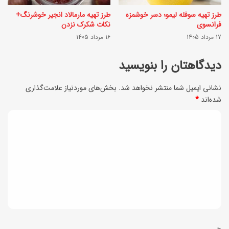
ز
طرز تهیه سوفله لیمو؛ دسر خوشمزه
طرز تهیه مارمالاد انجیر خوشرنگ+
س
فرانسوی
نکات شکرک نزدن
ا
17 مرداد 1405
16 مرداد 1405
ل
دیدگاهتان را بنویسید
م
ت
نشانی ایمیل شما منتشر نخواهد شد.
بخش‌های موردنیاز علامت‌گذاری
شده‌اند
*
ش
خ
د
ی
ی
ص
د
د
گ
ه
ا
ی
ه
م