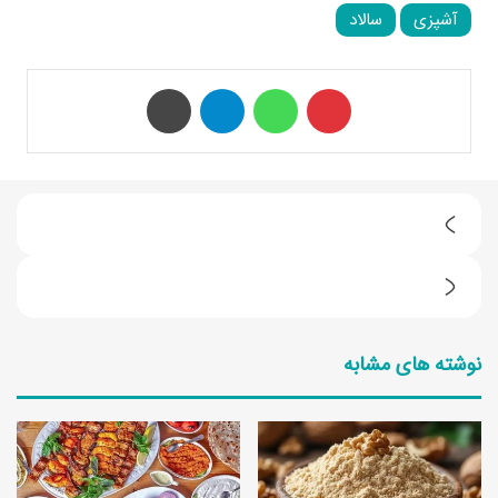
آشپزی
سالاد
‫پین‌ترست
واتس آپ
تلگرام
چاپ
ا
ص
چ
و
گ
ل
نوشته های مشابه
و
خ
ن
ش
ه
ک
ر
ک