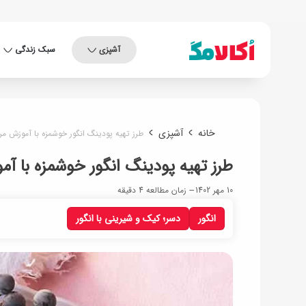
آشپزی
سبک زندگی
خانه
آشپزی
طرز تهیه پودینگ انگور خوشمزه با آموزش مر
طرز تهیه پودینگ انگور خوشمزه با آم
10 مهر 1402
زمان مطالعه 4 دقیقه
انگور
دسر؛ کیک و شیرینی با انگور