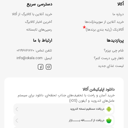
اُکالا
دسترسی سریع
درباره ما
خرید آنلاین با کالابرگ از اُکالا
خرید آنلاین از سوپرمارکت‌ها
آخرین اخبار کالابرگ
*
اُکالارنک (رتبه بندی برندها)
رسپی‌های تابستانه
پربازدیدها
ارتباط با ما
شام چی بپزم؟
ﺗﻠﻔﻦ ﺗﻤﺎس: ۰۲۱۹۶۸۶۱۷۲۰
ناهار چی درست کنم؟
اﯾﻤﯿﻞ: info@okala.com
لیست غذای جدید
دانلود اپلیکیشن اُکالا
خرید آسان و راحت با تخفیف‌های جذابِ لحظه‌ای، دانلود برای سیستم
عامل‌های اندروید و آیفون (iOS)
دریافت مستقیم نسخه اندروید
دریافت از کــــــافه بــــــازار