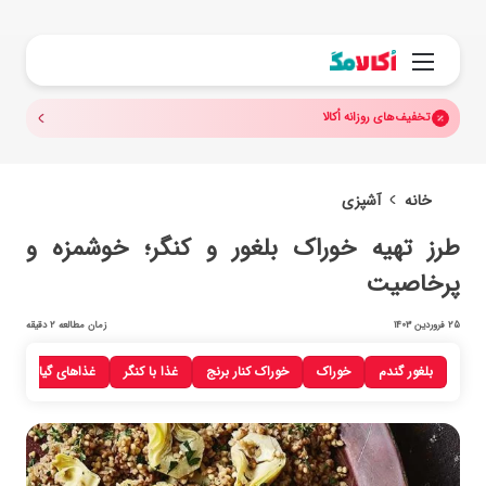
جستجو.
منو
تخفیف‌های روزانه اُکالا
خانه
آشپزی
طرز تهیه خوراک بلغور و کنگر؛ خوشمزه و
پرخاصیت
25 فروردین 1403
زمان مطالعه 2 دقیقه
بلغور گندم
خوراک
خوراک کنار برنج
غذا با کنگر
غذاهای گیاهی