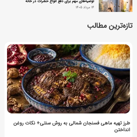
توصیه‌های مهم برای دفع انواع حشرات در خانه
14 مرداد 1405
تازه‌ترین مطالب
طرز تهیه آلبالو شور خانگی؛ خوش‌رنگ و بدون کپک
14 مرداد 1405
طرز تهیه پنکیک با شیره انگور؛ صبحانه‌ای سالم و انرژی‌بخش
14 مرداد 1405
۳۵ لیست غذاهای جدید و متفاوت؛ برای ناهار و مهمانی
14 مرداد 1405
طرز تهیه پش ملبا (پیچ ملبا)؛ دسر کلاسیک هلو و بستنی
13 مرداد 1405
طرز تهیه ماهی فسنجان شمالی به روش سنتی+ نکات روغن
انداختن
طرز تهیه حلوای بحرینی؛ دسر سنتی خاورمیانه‌ای