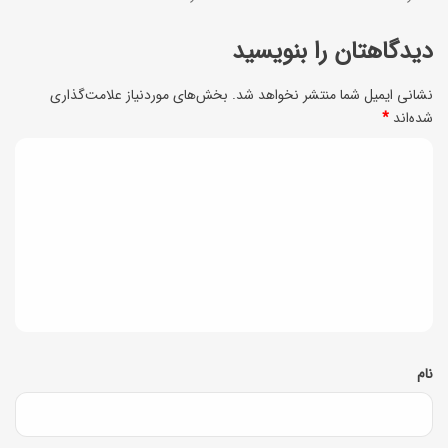
س
ح
ا
دیدگاهتان را بنویسید
ا
د
ل
نشانی ایمیل شما منتشر نخواهد شد.
بخش‌های موردنیاز علامت‌گذاری
ه
شده‌اند
*
ا
و
ن
د
خ
م
ی
و
ی‌
ش
د
د
م
گ
ا
ز
ا
ن
ه
ه
س
*
نام
ت
ی
د