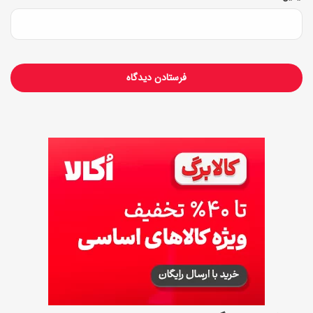
ی
س
ز
م
ی
ر
ح
ل
ه
ب
ه
م
ر
ح
ل
ه