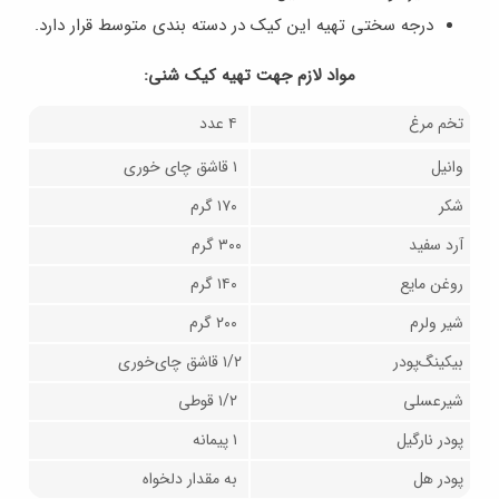
درجه سختى تهيه اين كيك در دسته بندى متوسط قرار دارد.
مواد لازم جهت تهيه كيك شنى:
تخم مرغ
٤ عدد
وانيل
١ قاشق چاى خورى
شکر
۱۷۰ گرم
آرد سفید
۳۰۰ گرم
روغن مایع
۱۴۰ گرم
شیر ولرم
۲۰۰ گرم
بیکینگ‌پودر
۱/۲ قاشق چای‌خوری
شیرعسلی
۱/۲ قوطی
پودر نارگیل
۱ پیمانه
پودر هل
به مقدار دلخواه