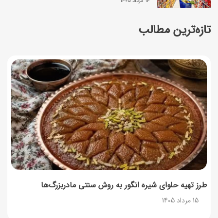
14 مرداد 1405
تازه‌ترین مطالب
زمان شارژ کالابرگ تغییر کرد؛ جزئیات برنامه جدید واریز اعتبار
در مرداد
14 مرداد 1405
توصیه‌های مهم برای دفع انواع حشرات در خانه
14 مرداد 1405
طرز تهیه آلبالو شور خانگی؛ خوش‌رنگ و بدون کپک
14 مرداد 1405
طرز تهیه پنکیک با شیره انگور؛ صبحانه‌ای سالم و انرژی‌بخش
14 مرداد 1405
طرز تهیه حلوای شیره انگور به روش سنتی مادربزرگ‌ها
15 مرداد 1405
۳۵ لیست غذاهای جدید و متفاوت؛ برای ناهار و مهمانی
14 مرداد 1405