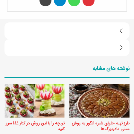
ط
ر
ط
ز
ر
ت
نوشته های مشابه
ز
ه
ت
ی
ه
ه
ی
ت
ه
ا
ق
ر
طرز تهیه حلوای شیره انگور به روش
تربچه را با این روش در کنار غذا سرو
ی
ت
سنتی مادربزرگ‌ها
کنید