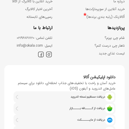
درباره ما
خرید آنلاین با کالابرگ از اُکالا
خرید آنلاین از سوپرمارکت‌ها
آخرین اخبار کالابرگ
*
اُکالارنک (رتبه بندی برندها)
رسپی‌های تابستانه
پربازدیدها
ارتباط با ما
شام چی بپزم؟
ﺗﻠﻔﻦ ﺗﻤﺎس: ۰۲۱۹۶۸۶۱۷۲۰
ناهار چی درست کنم؟
اﯾﻤﯿﻞ: info@okala.com
لیست غذای جدید
دانلود اپلیکیشن اُکالا
خرید آسان و راحت با تخفیف‌های جذابِ لحظه‌ای، دانلود برای سیستم
عامل‌های اندروید و آیفون (iOS)
دریافت مستقیم نسخه اندروید
دریافت از کــــــافه بــــــازار
دریافت از مایـــــــکت