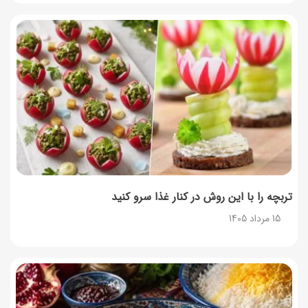
طرز تهیه پش ملبا (پیچ ملبا)؛ دسر کلاسیک هلو و بستنی
13 مرداد 1405
طرز تهیه حلوای بحرینی؛ دسر سنتی خاورمیانه‌ای
13 مرداد 1405
تربچه را با این روش در کنار غذا سرو کنید
15 مرداد 1405