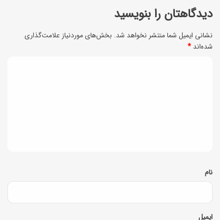
ه
ا
دیدگاهتان را بنویسید
م
ر
ش
نشانی ایمیل شما منتشر نخواهد شد.
بخش‌های موردنیاز علامت‌گذاری
ت
شده‌اند
*
ه
)
و
د
؛
ر
ی
آ
و
م
د
ل
و
گ
ذ
ز
ا
ی
ش
ه
ذ
ب
*
نام
ت
ا
ب
ع
ر
ک
ایمیل