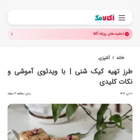
جستجو.
منو
تخفیف‌های روزانه اُکالا
خانه
آشپزی
طرز تهیه کیک شنی | با ویدئوی آموشی و
نکات کلیدی
10 دی 1402
زمان مطالعه 3 دقیقه