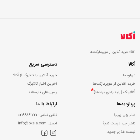
اکالا؛ خرید آنلاین از سوپرمارکت‌ها
اُکالا
دسترسی سریع
درباره ما
خرید آنلاین با کالابرگ از اُکالا
خرید آنلاین از سوپرمارکت‌ها
آخرین اخبار کالابرگ
*
اُکالارنک (رتبه بندی برندها)
رسپی‌های تابستانه
پربازدیدها
ارتباط با ما
شام چی بپزم؟
ﺗﻠﻔﻦ ﺗﻤﺎس: ۰۲۱۹۶۸۶۱۷۲۰
ناهار چی درست کنم؟
اﯾﻤﯿﻞ: info@okala.com
لیست غذای جدید