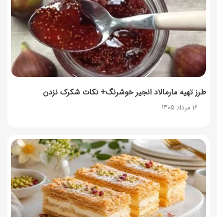
14 مرداد 1405
توصیه‌های مهم برای دفع انواع حشرات در خانه
14 مرداد 1405
طرز تهیه آلبالو شور خانگی؛ خوش‌رنگ و بدون کپک
14 مرداد 1405
طرز تهیه مارمالاد انجیر خوشرنگ+ نکات شکرک نزدن
16 مرداد 1405
طرز تهیه پنکیک با شیره انگور؛ صبحانه‌ای سالم و انرژی‌بخش
14 مرداد 1405
۳۵ لیست غذاهای جدید و متفاوت؛ برای ناهار و مهمانی
14 مرداد 1405
طرز تهیه پش ملبا (پیچ ملبا)؛ دسر کلاسیک هلو و بستنی
13 مرداد 1405