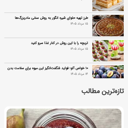
طرز تهیه حلوای شیره انگور به روش سنتی مادربزرگ‌ها
15 مرداد 1405
تربچه را با این روش در کنار غذا سرو کنید
15 مرداد 1405
۱۰ خواص آلو؛ فواید شگفت‌انگیز این میوه برای سلامت بدن
14 مرداد 1405
تازه‌ترین مطالب
فردا ۱۵ مرداد کالابرگ این افراد واریز می‌شود
14 مرداد 1405
زمان شارژ کالابرگ تغییر کرد؛ جزئیات برنامه جدید واریز اعتبار
در مرداد