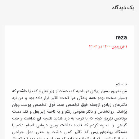
چ
یک دیدگاه
م
ه
ا
ا
ن
ر
گ
reza
ب
ف
ش
1 فروردین 1400 در 12:02
ز
ت
ن
ر
:
ب
گ
ه
ه
با سلام
6
ا
من تعریق بسیار زیادی در ناحیه کف دست و زیر بغل و کف پا داشتم که
ت
بسیار سخت بودو همه زندگی مرا تحت تاثیر قرار داده بود و من نزد
ی
دکترهای زیادی ازجمله فوق تخصص غدد، فوق تخصص پوست،روان
پزشک، روانشناس و دکتر عمومی رفتم و به ناحیه زیر بغل و کف دست
ر
بوتاکس تزریق کردم که با توجه به درد شدید نتیجه ای نداشت و طب
)
گیاهی را تجربه کردم که فایده نداشت ویون درمانی انجام دادم با
دستگاه یونتوفورزیس که تاثیر کمی داشت و حتی عمل جراحی
سمپاتیک تومی توراسیک انجام دادم که بعد از چن ماه دومرتبه تعریق