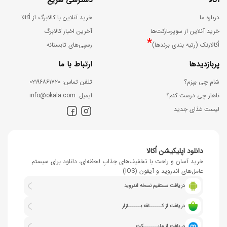
اُکالا
دسترسی سریع
درباره ما
خرید آنلاین با کالابرگ از اُکالا
خرید آنلاین از سوپرمارکت‌ها
آخرین اخبار کالابرگ
*
اُکالارنک (رتبه بندی برندها)
رسپی‌های تابستانه
پربازدیدها
ارتباط با ما
شام چی بپزم؟
ﺗﻠﻔﻦ ﺗﻤﺎس: ۰۲۱۹۶۸۶۱۷۲۰
ناهار چی درست کنم؟
اﯾﻤﯿﻞ: info@okala.com
لیست غذای جدید
دانلود اپلیکیشن اُکالا
خرید آسان و راحت با تخفیف‌های جذابِ لحظه‌ای، دانلود برای سیستم
عامل‌های اندروید و آیفون (iOS)
دریافت مستقیم نسخه اندروید
دریافت از کــــــافه بــــــازار
دریافت از مایـــــــکت