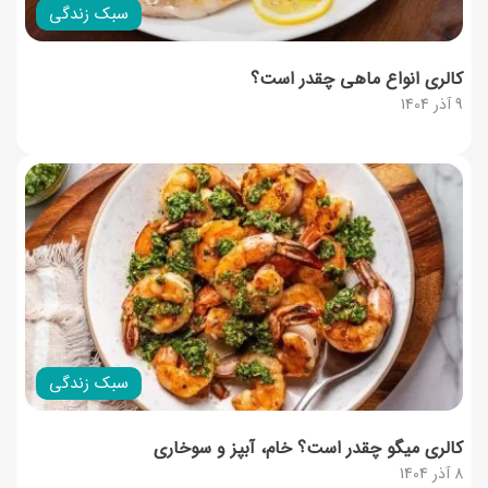
سبک زندگی
کالری انواع ماهی چقدر است؟
9 آذر 1404
سبک زندگی
کالری میگو چقدر است؟ خام، آبپز و سوخاری
8 آذر 1404