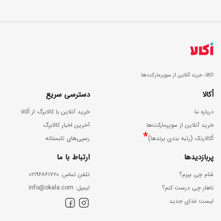
اکالا؛ خرید آنلاین از سوپرمارکت‌ها
اُکالا
دسترسی سریع
درباره ما
خرید آنلاین با کالابرگ از اُکالا
خرید آنلاین از سوپرمارکت‌ها
آخرین اخبار کالابرگ
*
اُکالارنک (رتبه بندی برندها)
رسپی‌های تابستانه
پربازدیدها
ارتباط با ما
شام چی بپزم؟
ﺗﻠﻔﻦ ﺗﻤﺎس: ۰۲۱۹۶۸۶۱۷۲۰
ناهار چی درست کنم؟
اﯾﻤﯿﻞ: info@okala.com
لیست غذای جدید