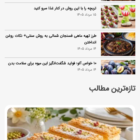
تربچه را با این روش در کنار غذا سرو کنید
15 مرداد 1405
طرز تهیه ماهی فسنجان شمالی به روش سنتی+ نکات روغن
انداختن
14 مرداد 1405
۱۰ خواص آلو؛ فواید شگفت‌انگیز این میوه برای سلامت بدن
14 مرداد 1405
تازه‌ترین مطالب
فردا ۱۵ مرداد کالابرگ این افراد واریز می‌شود
14 مرداد 1405
زمان شارژ کالابرگ تغییر کرد؛ جزئیات برنامه جدید واریز اعتبار
در مرداد
14 مرداد 1405