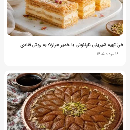
توصیه‌های مهم برای دفع انواع حشرات در خانه
14 مرداد 1405
طرز تهیه آلبالو شور خانگی؛ خوش‌رنگ و بدون کپک
14 مرداد 1405
طرز تهیه شیرینی ناپلئونی با خمیر هزارلا؛ به روش قنادی
16 مرداد 1405
طرز تهیه پنکیک با شیره انگور؛ صبحانه‌ای سالم و انرژی‌بخش
14 مرداد 1405
۳۵ لیست غذاهای جدید و متفاوت؛ برای ناهار و مهمانی
14 مرداد 1405
طرز تهیه پش ملبا (پیچ ملبا)؛ دسر کلاسیک هلو و بستنی
13 مرداد 1405