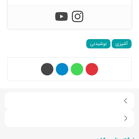
آشپزی
نوشیدنی
‫پین‌ترست
واتس آپ
تلگرام
چاپ
4
ر
ط
و
ر
ش