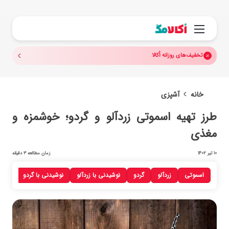
جستجو.
منو
تخفیف‌های روزانه اُکالا
خانه
آشپزی
طرز تهیه اسموتی زردآلو و گردو؛ خوشمزه و
مغذی
10 تیر 1402
زمان مطالعه 3 دقیقه
اسموتی
زردآلو
گردو
نوشیدنی با زردآلو
نوشیدنی با گردو