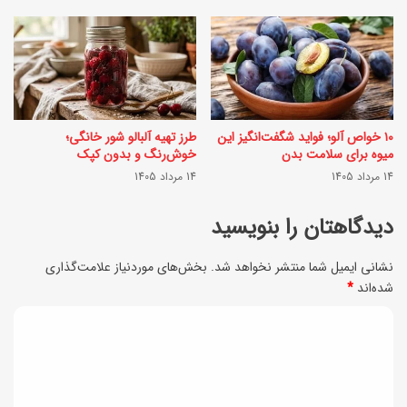
ی
ت
ب
ب
ا
د
س
و
ب
ن
۱۰ خواص آلو؛ فواید شگفت‌انگیز این
طرز تهیه آلبالو شور خانگی؛
ز
م
میوه برای سلامت بدن
خوش‌رنگ و بدون کپک
ی
14 مرداد 1405
14 مرداد 1405
ا
خ
ی
دیدگاهتان را بنویسید
ش
ه
ک
نشانی ایمیل شما منتشر نخواهد شد.
بخش‌های موردنیاز علامت‌گذاری
م
شده‌اند
*
"
ا
؛
د
س
خ
ی
ت
و
د