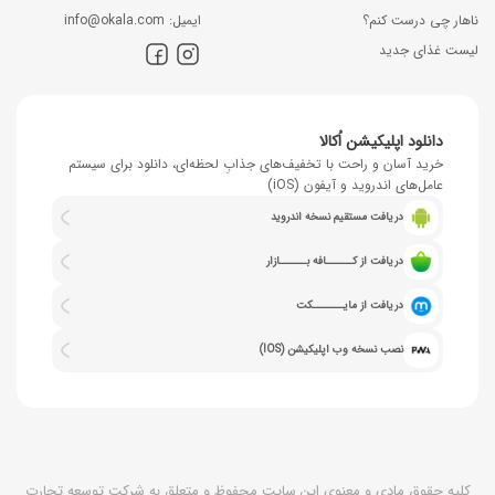
ناهار چی درست کنم؟
اﯾﻤﯿﻞ: info@okala.com
لیست غذای جدید
دانلود اپلیکیشن اُکالا
خرید آسان و راحت با تخفیف‌های جذابِ لحظه‌ای، دانلود برای سیستم
عامل‌های اندروید و آیفون (iOS)
دریافت مستقیم نسخه اندروید
دریافت از کــــــافه بــــــازار
دریافت از مایـــــــکت
نصب نسخه وب اپلیکیشن (IOS)
کلیه حقوق مادی و معنوی این سایت محفوظ و متعلق به شرکت توسعه تجارت