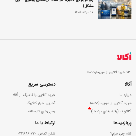
مشکل)
17 مرداد 1405
اکالا؛ خرید آنلاین از سوپرمارکت‌ها
اُکالا
دسترسی سریع
درباره ما
خرید آنلاین با کالابرگ از اُکالا
خرید آنلاین از سوپرمارکت‌ها
آخرین اخبار کالابرگ
*
اُکالارنک (رتبه بندی برندها)
رسپی‌های تابستانه
پربازدیدها
ارتباط با ما
شام چی بپزم؟
ﺗﻠﻔﻦ ﺗﻤﺎس: ۰۲۱۹۶۸۶۱۷۲۰