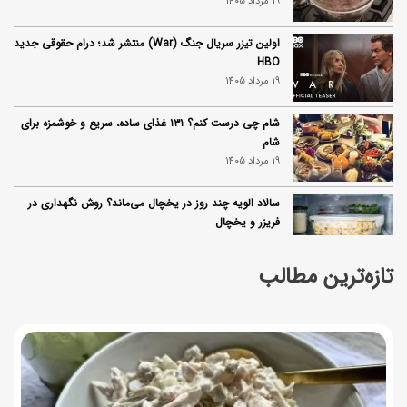
19 مرداد 1405
اولین تیزر سریال جنگ (War) منتشر شد؛ درام حقوقی جدید
HBO
19 مرداد 1405
شام چی درست کنم؟ ۱۳۱ غذای ساده، سریع و خوشمزه برای
شام
19 مرداد 1405
سالاد الویه چند روز در یخچال می‌ماند؟ روش نگهداری در
فریزر و یخچال
19 مرداد 1405
تازه‌ترین مطالب
طرز تهیه کتلت کینوا؛ غذای سالم و پروتئینی برای یک وعده
متفاوت
19 مرداد 1405
طرز تهیه فراپاچینو خانگی؛ به سبک کافه‌ای با بافتی خامه‌ای
19 مرداد 1405