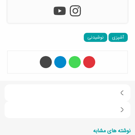
آشپزی
نوشیدنی
‫پین‌ترست
واتس آپ
تلگرام
چاپ
ط
ر
ط
ز
ر
ت
نوشته های مشابه
ز
ه