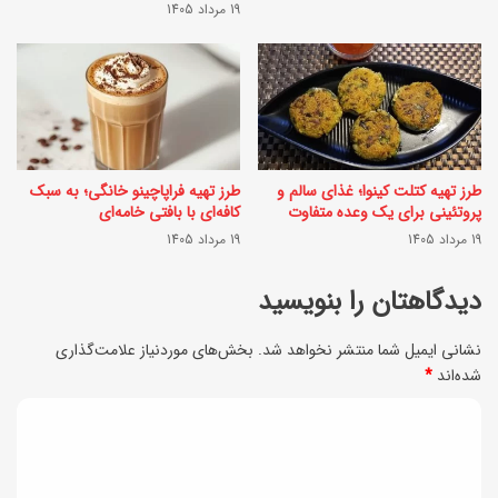
19 مرداد 1405
ب
ب
ا
ز
ط
م
ع
ی
م
ن
طرز تهیه کتلت کینوا؛ غذای سالم و
طرز تهیه فراپاچینو خانگی؛ به سبک
ی
ی
پروتئینی برای یک وعده متفاوت
کافه‌ای با بافتی خامه‌ای
م
19 مرداد 1405
19 مرداد 1405
ا
دیدگاهتان را بنویسید
ن
د
نشانی ایمیل شما منتشر نخواهد شد.
بخش‌های موردنیاز علامت‌گذاری
گ
شده‌اند
*
ا
د
ر
ی
ب
د