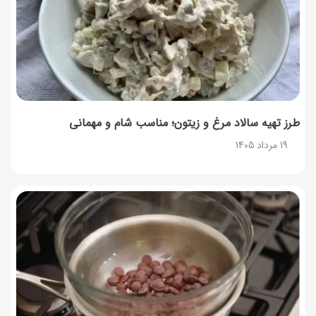
راهنمای اعتراض به کالابرگ مرداد ۱۴۰۵ + شماره پشتیبانی
19 مرداد 1405
روش‌های استعلام کالابرگ (فعال بودن و موجودی)
19 مرداد 1405
طرز تهیه سالاد مرغ و زیتون؛ مناسب شام و مهمانی
19 مرداد 1405
۱۲ خواص سیاه‌دانه؛ فواید، مضرات و بهترین زمان مصرف
18 مرداد 1405
کالابرگ مرداد چه کسانی قطع می‌شود؟
18 مرداد 1405
شکلات تخته‌ای مغزدار با مغزهای دلخواه؛ خانگی و خوشمزه
18 مرداد 1405