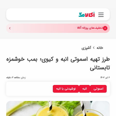
جستجو.
منو
تخفیف‌های روزانه اُکالا
خانه
آشپزی
طرز تهیه اسموتی انبه و کیوی؛ بمب خوشمزه
تابستانی
6 تیر 1402
زمان مطالعه 3 دقیقه
اسموتی
انبه
نوشیدنی با انبه