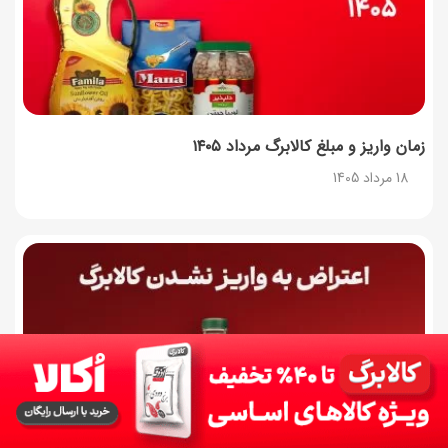
چرا موجودی کالابرگ کم شده؟ (راهنمای پیگیری + رفع
مشکل)
17 مرداد 1405
ساخت فیلم سینمایی «Game of Thrones» رسماً تأیید شد
17 مرداد 1405
زمان واریز و مبلغ کالابرگ مرداد ۱۴۰۵
18 مرداد 1405
آموزش گام به گام برنامه شمیم کالابرگ
17 مرداد 1405
لیست شهرهای فعال اُکالا
17 مرداد 1405
روش‌های استعلام کالابرگ (فعال بودن و موجودی)
17 مرداد 1405