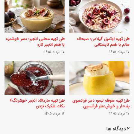
ه
و
ب
د
ا
ی
د
ن
طرز تهیه اوتمیل گیلاس؛ صبحانه
طرز تهیه محلبی انجیر؛ دسر خوشمزه
ا
سالم با طعم تابستانی
با طعم انجیر تازه
گِ
م
17 مرداد 1405
17 مرداد 1405
ژ
ت
ل
ب
ه‌
ر
ا
ی
ی
ز
طرز تهیه سوفله لیمو؛ دسر فرانسوی
طرز تهیه مارمالاد انجیر خوشرنگ+
؛
ی
پف‌دار و خوش‌عطر فرانسوی
نکات شکرک نزدن
ک
17 مرداد 1405
16 مرداد 1405
+
ی
و
‫۲ دیدگاه ها
ک