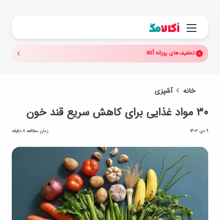
جستجو.
منو
تخفیف‌های روزانه اُکالا
خانه
آشپزی
۳۰ مواد غذایی برای کاهش سریع قند خون
9 دی 1402
زمان مطالعه 8 دقیقه