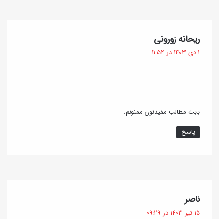
ی
ب
د
ا
ئ
گ
ریحانه زورونی
ر
و
ف
1 دی 1403 در 11:52
و
ت
ی
:
ک
آ
ش
م
ژ
و
بابت مطالب مفیدتون ممنونم.
ل
ز
پاسخ
ه
ش
و
ی
پ
و
گ
ناصر
د
ف
15 تیر 1403 در 09:29
ی