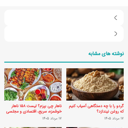
ط
ر
ط
ز
ر
ت
نوشته های مشابه
ز
ه
ت
ی
ه
ه
ی
ق
ه
ر
ک
ا
گردو را با چه دستگاهی آسیاب کنیم
ناهار چی بپزم؟ لیست ۱۵۸ ناهار
ی
ب
که روغن نیندازد؟
خوشمزه، سریع، اقتصادی و مجلسی
کِ
17 مرداد 1405
17 مرداد 1405
ی
پ