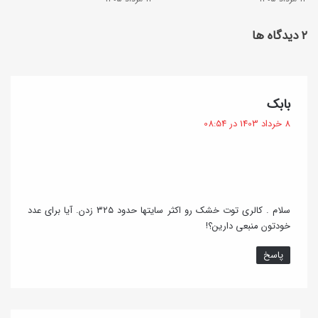
+
ن
ف
‫۲ دیدگاه ها
ی
ی
د
ل
ر
م
گ
بابک
ف
آ
ف
8 خرداد 1403 در 08:54
ر
ت
م
:
و
و
ت
ز
ا
ش
سلام . کالری توت خشک رو اکثر سایتها حدود ۳۲۵ زدن. آیا برای عدد
ب
خودتون منبعی دارین؟!
ی
ه
پاسخ
(
ت
ص