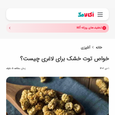
جستجو.
منو
تخفیف‌های روزانه اُکالا
خانه
آشپزی
خواص توت خشک برای لاغری چیست؟
1 دی 1402
زمان مطالعه 5 دقیقه