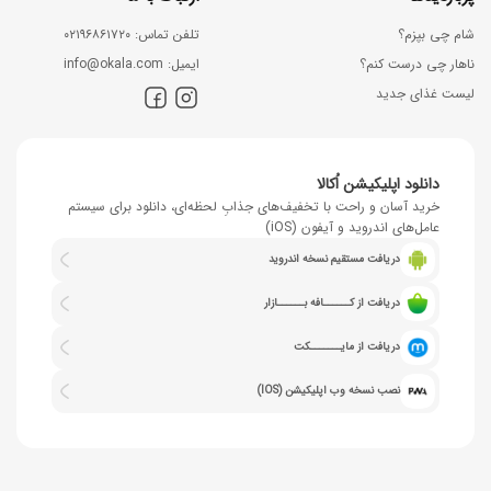
شام چی بپزم؟
ﺗﻠﻔﻦ ﺗﻤﺎس: ۰۲۱۹۶۸۶۱۷۲۰
ناهار چی درست کنم؟
اﯾﻤﯿﻞ: info@okala.com
لیست غذای جدید
دانلود اپلیکیشن اُکالا
خرید آسان و راحت با تخفیف‌های جذابِ لحظه‌ای، دانلود برای سیستم
عامل‌های اندروید و آیفون (iOS)
دریافت مستقیم نسخه اندروید
دریافت از کــــــافه بــــــازار
دریافت از مایـــــــکت
نصب نسخه وب اپلیکیشن (IOS)