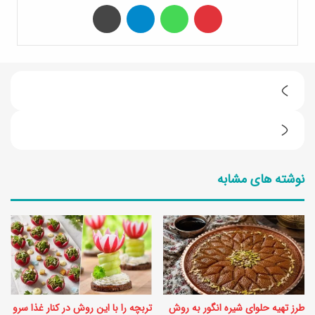
‫پین‌ترست
واتس آپ
تلگرام
چاپ
ط
ر
ط
ز
ر
ت
نوشته های مشابه
ز
ه
ت
ی
ه
ه
ی
ش
ه
ی
خ
ر
طرز تهیه حلوای شیره انگور به روش
تربچه را با این روش در کنار غذا سرو
ا