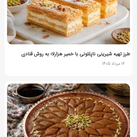
طرز تهیه پش ملبا (پیچ ملبا)؛ دسر کلاسیک هلو و بستنی
13 مرداد 1405
طرز تهیه شیرینی ناپلئونی با خمیر هزارلا؛ به روش قنادی
16 مرداد 1405