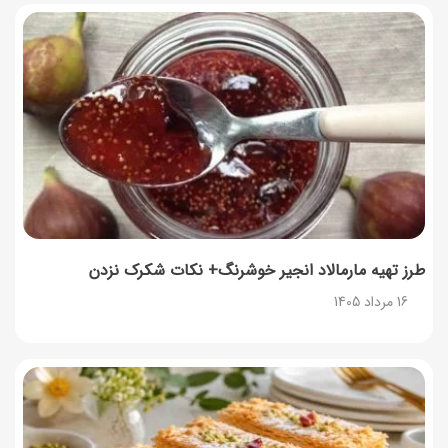
زمان شارژ کالابرگ تغییر کرد؛ جزئیات برنامه جدید واریز اعتبار
در مرداد
14 مرداد 1405
توصیه‌های مهم برای دفع انواع حشرات در خانه
14 مرداد 1405
طرز تهیه آلبالو شور خانگی؛ خوش‌رنگ و بدون کپک
14 مرداد 1405
طرز تهیه مارمالاد انجیر خوشرنگ+ نکات شکرک نزدن
16 مرداد 1405
طرز تهیه پنکیک با شیره انگور؛ صبحانه‌ای سالم و انرژی‌بخش
14 مرداد 1405
۳۵ لیست غذاهای جدید و متفاوت؛ برای ناهار و مهمانی
14 مرداد 1405