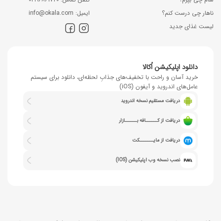
ناهار چی درست کنم؟
اﯾﻤﯿﻞ: info@okala.com
لیست غذای جدید
دانلود اپلیکیشن اُکالا
خرید آسان و راحت با تخفیف‌های جذابِ لحظه‌ای، دانلود برای سیستم
عامل‌های اندروید و آیفون (iOS)
دریافت مستقیم نسخه اندروید
دریافت از کــــــافه بــــــازار
دریافت از مایـــــــکت
نصب نسخه وب اپلیکیشن (IOS)