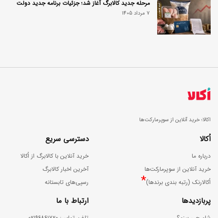
مرحله جدید کالابرگ آغاز شد؛ جزئیات برنامه جدید دولت
7 مرداد 1405
اکالا؛ خرید آنلاین از سوپرمارکت‌ها
اُکالا
دسترسی سریع
درباره ما
خرید آنلاین با کالابرگ از اُکالا
خرید آنلاین از سوپرمارکت‌ها
آخرین اخبار کالابرگ
*
اُکالارنک (رتبه بندی برندها)
رسپی‌های تابستانه
پربازدیدها
ارتباط با ما
شام چی بپزم؟
ﺗﻠﻔﻦ ﺗﻤﺎس: ۰۲۱۹۶۸۶۱۷۲۰