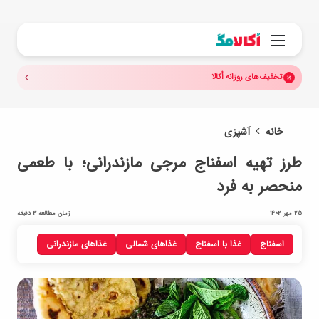
جستجو.
منو
تخفیف‌های روزانه اُکالا
خانه
آشپزی
طرز تهیه اسفناج مرجی مازندرانی؛ با طعمی
منحصر به فرد
25 مهر 1402
زمان مطالعه 3 دقیقه
اسفناج
غذا با اسفناج
غذاهای شمالی
غذاهای مازندرانی