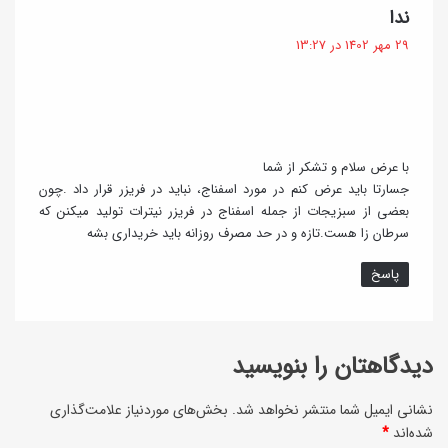
ز
گ
ندا
ز
م
ف
29 مهر 1402 در 13:27
ه
ت
و
:
ب
ر
ه
ع
ر
ا
با عرض سلام و تشکر از شما
و
جسارتا باید عرض کنم در مورد اسفناج، نباید در فریزر قرار داد .چون
ی
بعضی از سبزیجات از جمله اسفناج در فریزر نیترات تولید میکنن که
ش
ت
سرطان‌ زا هست.تازه و در حد مصرف روزانه باید خریداری بشه
خ
ک
پاسخ
ا
ن
ن
ن
گ
د
دیدگاهتان را بنویسید
ی
نشانی ایمیل شما منتشر نخواهد شد.
بخش‌های موردنیاز علامت‌گذاری
شده‌اند
*