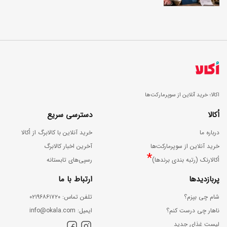
اکالا؛ خرید آنلاین از سوپرمارکت‌ها
اُکالا
دسترسی سریع
درباره ما
خرید آنلاین با کالابرگ از اُکالا
خرید آنلاین از سوپرمارکت‌ها
آخرین اخبار کالابرگ
*
اُکالارنک (رتبه بندی برندها)
رسپی‌های تابستانه
پربازدیدها
ارتباط با ما
شام چی بپزم؟
ﺗﻠﻔﻦ ﺗﻤﺎس: ۰۲۱۹۶۸۶۱۷۲۰
ناهار چی درست کنم؟
اﯾﻤﯿﻞ: info@okala.com
لیست غذای جدید