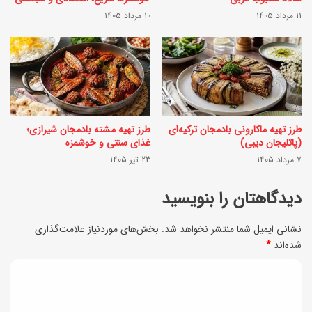
ش
ی
11 مرداد 1405
10 مرداد 1405
ه
ب
ر
ه
ی
ر
؛
و
خ
ش
طرز تهیه ماکارونی بادمجان ترکیه‌ای
طرز تهیه مشته بادمجان شیرازی؛
و
آ
(پاتلیجان دیبی)
غذای سنتی و خوشمزه
ش
7 مرداد 1405
23 تیر 1405
ذ
م
ر
دیدگاهتان را بنویسید
ز
ی
ه
نشانی ایمیل شما منتشر نخواهد شد.
بخش‌های موردنیاز علامت‌گذاری
؛
شده‌اند
*
و
خ
پ
د
و
ر
ی
ش