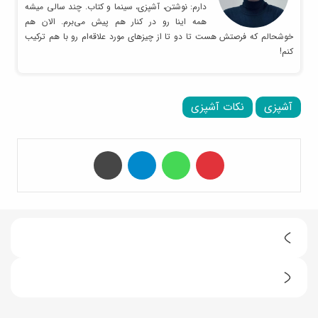
دارم: نوشتن، آشپزی، سینما و کتاب. چند سالی میشه
همه اینا رو در کنار هم پیش می‌برم. الان هم
خوشحالم که فرصتش هست تا دو تا از چیزهای مورد علاقه‌ام رو با هم ترکیب
کنم!
آشپزی
نکات آشپزی
‫پین‌ترست
واتس آپ
تلگرام
چاپ
1
5
ب
ن
ا
ک