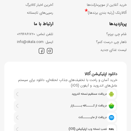
خرید آنلاین از سوپرمارکت‌ها
آخرین اخبار کالابرگ
*
اُکالارنک (رتبه بندی برندها)
رسپی‌های تابستانه
پربازدیدها
ارتباط با ما
شام چی بپزم؟
ﺗﻠﻔﻦ ﺗﻤﺎس: ۰۲۱۹۶۸۶۱۷۲۰
ناهار چی درست کنم؟
اﯾﻤﯿﻞ: info@okala.com
لیست غذای جدید
دانلود اپلیکیشن اُکالا
خرید آسان و راحت با تخفیف‌های جذابِ لحظه‌ای، دانلود برای سیستم
عامل‌های اندروید و آیفون (iOS)
دریافت مستقیم نسخه اندروید
دریافت از کــــــافه بــــــازار
دریافت از مایـــــــکت
نصب نسخه وب اپلیکیشن (IOS)