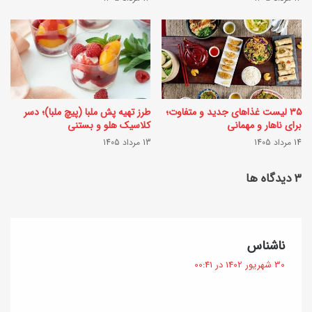
ت
پ
ا
خ
ن
ت
ر
ن
ا
گ
۳۵ لیست غذاهای جدید و متفاوت؛
طرز تهیه پش ملبا (پیچ ملبا)؛ دسر
س
و
برای ناهار و مهمانی
کلاسیک هلو و بستنی
ا
14 مرداد 1405
13 مرداد 1405
ش
ل
ت
‫۳ دیدگاه ها
م
ق
ن
ر
گ
م
گ
ناشناس
ه
ز
ف
30 شهریور 1402 در 00:41
د
ت
ب
:
ا
ا