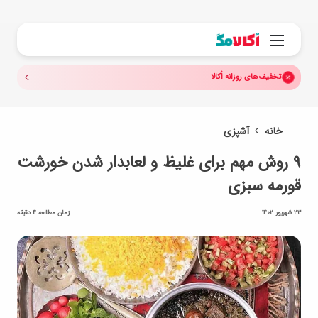
جستجو.
منو
تخفیف‌های روزانه اُکالا
خانه
آشپزی
۹ روش مهم برای غلیظ و لعابدار شدن خورشت
قورمه سبزی
23 شهریور 1402
زمان مطالعه 4 دقیقه