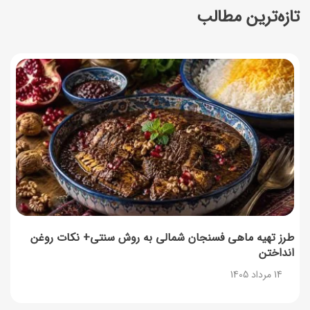
تازه‌ترین مطالب
طرز تهیه پنکیک با شیره انگور؛ صبحانه‌ای سالم و انرژی‌بخش
14 مرداد 1405
۳۵ لیست غذاهای جدید و متفاوت؛ برای ناهار و مهمانی
14 مرداد 1405
طرز تهیه پش ملبا (پیچ ملبا)؛ دسر کلاسیک هلو و بستنی
13 مرداد 1405
طرز تهیه حلوای بحرینی؛ دسر سنتی خاورمیانه‌ای
13 مرداد 1405
طرز تهیه ماهی فسنجان شمالی به روش سنتی+ نکات روغن
انداختن
آموزش کامل نگهداری و تکثیر گیاه آلوئه‌ورا
14 مرداد 1405
12 مرداد 1405