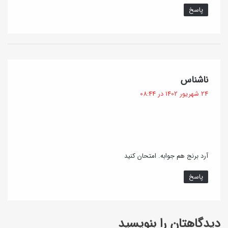
پاسخ
گ
ناشناس
ف
24 شهریور 1402 در 08:44
ت
:
آرد برنج هم جوابه. امتحان کنید
پاسخ
دیدگاهتان را بنویسید