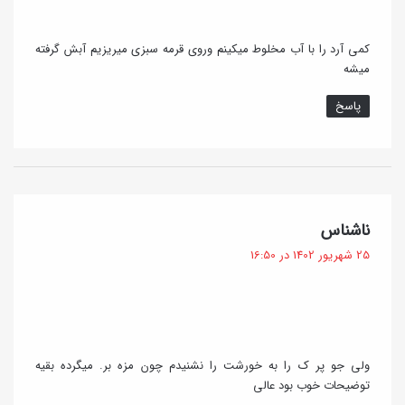
ر
ی
ی
د
کمی آرد را با آب مخلوط میکینم وروی قرمه سبزی میریزیم آبش گرفته
د
میشه
ر
!
ع
پاسخ
ا
ی
ت
ک
گ
ناشناس
ف
ن
25 شهریور 1402 در 16:50
ت
ی
:
د
!
ولی جو پر ک را به خورشت را نشنیدم چون مزه بر. میگرده بقیه
توضیحات خوب بود عالی