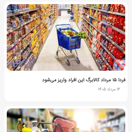
همه‌چیز درباره خواص چای سبز، میزان مصرف و عوارض آن
12 مرداد 1405
طرز تهیه مافین آلبالو با بافت نرم و اسفنجی
12 مرداد 1405
فردا ۱۵ مرداد کالابرگ این افراد واریز می‌شود
14 مرداد 1405