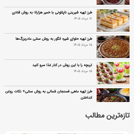
طرز تهیه شیرینی ناپلئونی با خمیر هزارلا؛ به روش قنادی
16 مرداد 1405
طرز تهیه حلوای شیره انگور به روش سنتی مادربزرگ‌ها
15 مرداد 1405
تربچه را با این روش در کنار غذا سرو کنید
15 مرداد 1405
طرز تهیه ماهی فسنجان شمالی به روش سنتی+ نکات روغن
انداختن
14 مرداد 1405
تازه‌ترین مطالب
۱۰ خواص آلو؛ فواید شگفت‌انگیز این میوه برای سلامت بدن
14 مرداد 1405