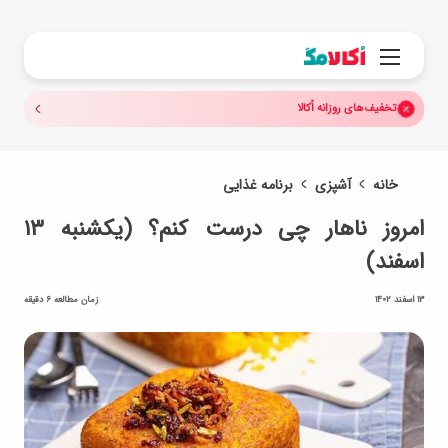
جستجو.
منو
تخفیف‌های روزانه اُکالا
خانه
آشپزی
برنامه غذایی
امروز ناهار چی درست کنم؟ (یکشنبه ۱۳
اسفند)
13 اسفند 1402
زمان مطالعه 6 دقیقه