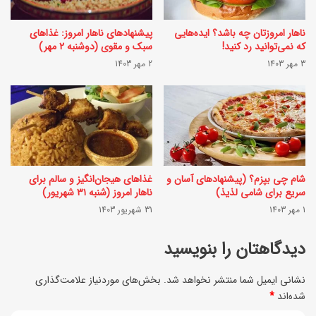
ر
ج
ا
ناهار امروزتان چه باشد؟ ایده‌هایی
پیشنهادهای ناهار امروز: غذاهای
ک
که نمی‌توانید رد کنید!
سبک و مقوی (دوشنبه ۲ مهر)
ی
ر
3 مهر 1403
2 مهر 1403
م
ی
ی
م
ز
ی
ب
ب
ا
ه
شام چی بپزم؟ (پیشنهادهای آسان و
غذاهای هیجان‌انگیز و سالم برای
ن
ر
سریع برای شامی لذیذ)
ناهار امروز (شنبه ۳۱ شهریور)
ی
1 مهر 1403
31 شهریور 1403
و
س
ش
دیدگاهتان را بنویسید
ا
ق
ل
نشانی ایمیل شما منتشر نخواهد شد.
بخش‌های موردنیاز علامت‌گذاری
ز
شده‌اند
*
م
و