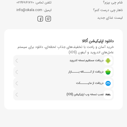
شام چی بپزم؟
ﺗﻠﻔﻦ ﺗﻤﺎس: ۰۲۱۹۶۸۶۱۷۲۰
ناهار چی درست کنم؟
اﯾﻤﯿﻞ: info@okala.com
لیست غذای جدید
دانلود اپلیکیشن اُکالا
خرید آسان و راحت با تخفیف‌های جذابِ لحظه‌ای، دانلود برای سیستم
عامل‌های اندروید و آیفون (iOS)
دریافت مستقیم نسخه اندروید
دریافت از کــــــافه بــــــازار
دریافت از مایـــــــکت
نصب نسخه وب اپلیکیشن (IOS)