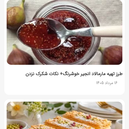
فردا ۱۵ مرداد کالابرگ این افراد واریز می‌شود
14 مرداد 1405
زمان شارژ کالابرگ تغییر کرد؛ جزئیات برنامه جدید واریز اعتبار
در مرداد
14 مرداد 1405
توصیه‌های مهم برای دفع انواع حشرات در خانه
14 مرداد 1405
طرز تهیه مارمالاد انجیر خوشرنگ+ نکات شکرک نزدن
16 مرداد 1405
طرز تهیه آلبالو شور خانگی؛ خوش‌رنگ و بدون کپک
14 مرداد 1405
طرز تهیه پنکیک با شیره انگور؛ صبحانه‌ای سالم و انرژی‌بخش
14 مرداد 1405