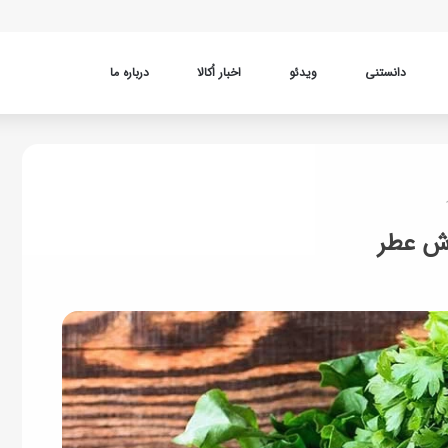
دانستنی
ویدئو
اخبار اُکالا
درباره ما
وش عطر