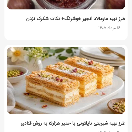
طرز تهیه آلبالو شور خانگی؛ خوش‌رنگ و بدون کپک
14 مرداد 1405
طرز تهیه مارمالاد انجیر خوشرنگ+ نکات شکرک نزدن
16 مرداد 1405
طرز تهیه پنکیک با شیره انگور؛ صبحانه‌ای سالم و انرژی‌بخش
14 مرداد 1405
۳۵ لیست غذاهای جدید و متفاوت؛ برای ناهار و مهمانی
14 مرداد 1405
طرز تهیه پش ملبا (پیچ ملبا)؛ دسر کلاسیک هلو و بستنی
13 مرداد 1405
طرز تهیه شیرینی ناپلئونی با خمیر هزارلا؛ به روش قنادی