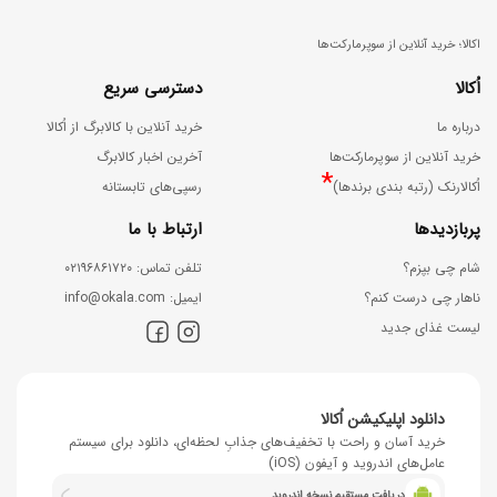
اکالا؛ خرید آنلاین از سوپرمارکت‌ها
اُکالا
دسترسی سریع
درباره ما
خرید آنلاین با کالابرگ از اُکالا
خرید آنلاین از سوپرمارکت‌ها
آخرین اخبار کالابرگ
*
اُکالارنک (رتبه بندی برندها)
رسپی‌های تابستانه
پربازدیدها
ارتباط با ما
شام چی بپزم؟
ﺗﻠﻔﻦ ﺗﻤﺎس: ۰۲۱۹۶۸۶۱۷۲۰
ناهار چی درست کنم؟
اﯾﻤﯿﻞ: info@okala.com
لیست غذای جدید
دانلود اپلیکیشن اُکالا
خرید آسان و راحت با تخفیف‌های جذابِ لحظه‌ای، دانلود برای سیستم
عامل‌های اندروید و آیفون (iOS)
دریافت مستقیم نسخه اندروید