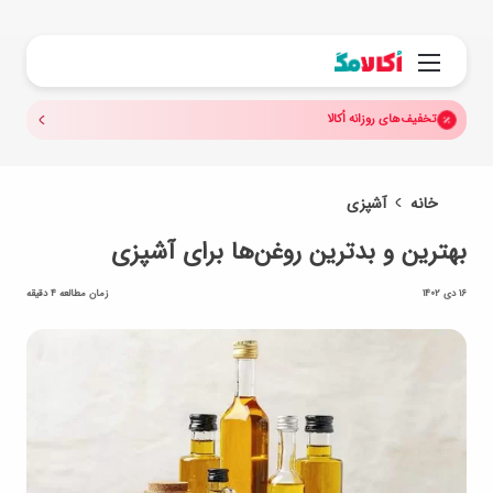
جستجو.
منو
تخفیف‌های روزانه اُکالا
خانه
آشپزی
بهترین و بدترین روغن‌ها برای آشپزی
16 دی 1402
زمان مطالعه 4 دقیقه