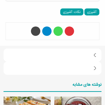
آشپزی
نکات آشپزی
‫پین‌ترست
واتس آپ
تلگرام
چاپ
ط
ر
س
ز
ا
ت
نوشته های مشابه
ل
ه
ا
ی
د
ه