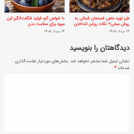
|
ی
ب
ع
طرز تهیه ماهی فسنجان شمالی به
۱۰ خواص آلو؛ فواید شگفت‌انگیز این
ا
؛
روش سنتی+ نکات روغن انداختن
میوه برای سلامت بدن
ط
14 مرداد 1405
14 مرداد 1405
س
ع
ا
دیدگاهتان را بنویسید
م
د
ی
نشانی ایمیل شما منتشر نخواهد شد.
بخش‌های موردنیاز علامت‌گذاری
ه
شده‌اند
*
ج
و
ا
د
خ
د
ی
و
و
ش
د
ی
م
گ
ی
ز
ا
و
ه
ه