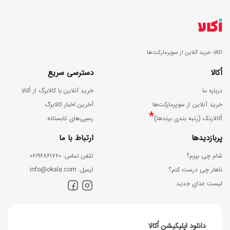
اکالا؛ خرید آنلاین از سوپرمارکت‌ها
اُکالا
دسترسی سریع
درباره ما
خرید آنلاین با کالابرگ از اُکالا
خرید آنلاین از سوپرمارکت‌ها
آخرین اخبار کالابرگ
*
اُکالارنک (رتبه بندی برندها)
رسپی‌های تابستانه
پربازدیدها
ارتباط با ما
شام چی بپزم؟
ﺗﻠﻔﻦ ﺗﻤﺎس: ۰۲۱۹۶۸۶۱۷۲۰
ناهار چی درست کنم؟
اﯾﻤﯿﻞ: info@okala.com
لیست غذای جدید
دانلود اپلیکیشن اُکالا