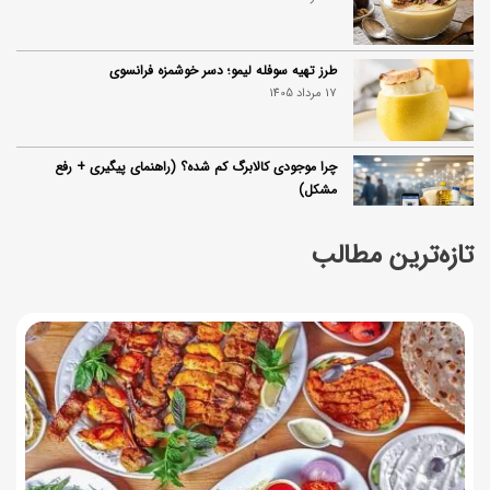
طرز تهیه سوفله لیمو؛ دسر خوشمزه فرانسوی
17 مرداد 1405
چرا موجودی کالابرگ کم شده؟ (راهنمای پیگیری + رفع
مشکل)
17 مرداد 1405
تازه‌ترین مطالب
ساخت فیلم سینمایی «Game of Thrones» رسماً تأیید شد
17 مرداد 1405
آموزش گام به گام برنامه شمیم کالابرگ
17 مرداد 1405
لیست شهرهای فعال اُکالا
17 مرداد 1405