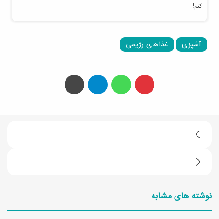
کنم!
آشپزی
غذاهای رژیمی
‫پین‌ترست
واتس آپ
تلگرام
چاپ
ط
ر
س
ز
ا
ت
نوشته های مشابه
د
ه
ه‌
ی