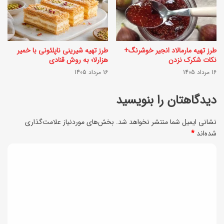
ی
ب
ک
ه
ت
م
طرز تهیه مارمالاد انجیر خوشرنگ+
طرز تهیه شیرینی ناپلئونی با خمیر
و
ر
نکات شکرک نزدن
هزارلا؛ به روش قنادی
ر
16 مرداد 1405
16 مرداد 1405
ح
ی
ل
دیدگاهتان را بنویسید
ب
ه
ه‌
نشانی ایمیل شما منتشر نخواهد شد.
بخش‌های موردنیاز علامت‌گذاری
؛
شده‌اند
*
ص
د
و
د
س
ر
ی
ر
ت
ی
د
م
خ
گ
ر
و