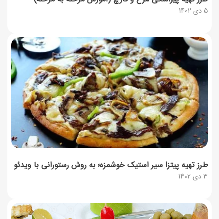
5 دی 1402
طرز تهیه پیتزا سیر استیک خوشمزه؛ به روش رستورانی با ویدئو
3 دی 1402