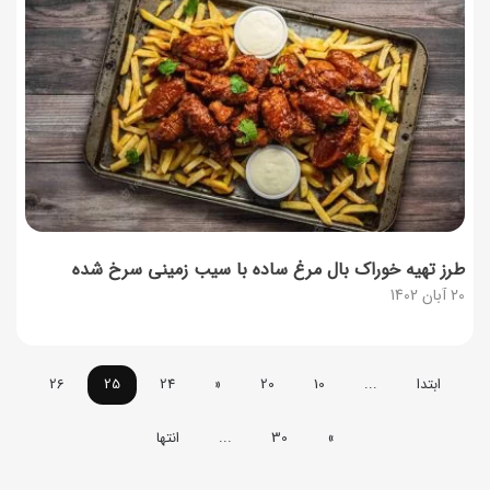
طرز تهیه خوراک بال مرغ ساده با سیب زمینی سرخ شده
20 آبان 1402
ابتدا
...
10
20
«
24
25
26
»
30
...
انتها