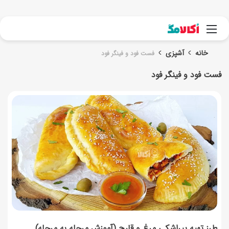
جست
منو
خانه
آشپزی
فست فود و فینگر فود
فست فود و فینگر فود
طرز تهیه پیراشکی مرغ و قارچ (آموزش مرحله به مرحله)