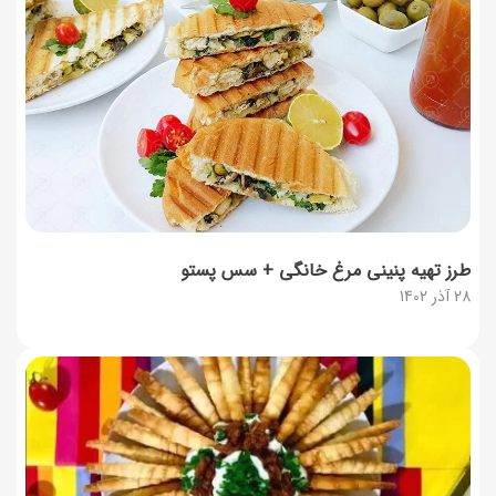
طرز تهیه پنینی مرغ خانگی + سس پستو
28 آذر 1402