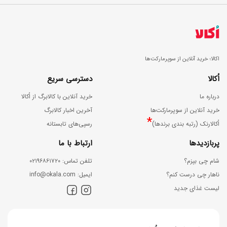
اکالا؛ خرید آنلاین از سوپرمارکت‌ها
اُکالا
دسترسی سریع
درباره ما
خرید آنلاین با کالابرگ از اُکالا
خرید آنلاین از سوپرمارکت‌ها
آخرین اخبار کالابرگ
*
اُکالارنک (رتبه بندی برندها)
رسپی‌های تابستانه
پربازدیدها
ارتباط با ما
شام چی بپزم؟
ﺗﻠﻔﻦ ﺗﻤﺎس: ۰۲۱۹۶۸۶۱۷۲۰
ناهار چی درست کنم؟
اﯾﻤﯿﻞ: info@okala.com
لیست غذای جدید