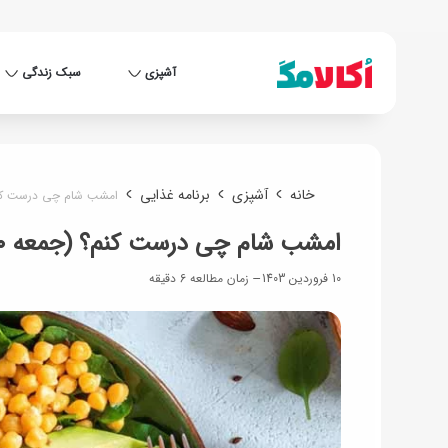
آشپزی
سبک زندگی
خانه
آشپزی
برنامه غذایی
امشب شام چی درست کنم؟ (جمعه
امشب شام چی درست کنم؟ (جمعه ۱۰ فروردین)
10 فروردین 1403
زمان مطالعه 6 دقیقه