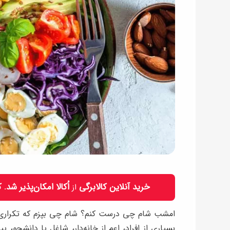
خرید آنلاین کالابرگی
اُکالا امکان‌پذیر شد.
از
امشب شام چی درست کنم؟ شام چی بپزم که تکراری نب
بسیاری از افراد، اعم از خانه‌دار، شاغل یا دانشجو،