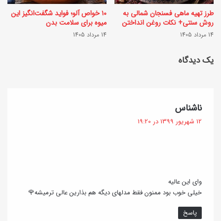
ک
م
طرز تهیه ماهی فسنجان شمالی به
۱۰ خواص آلو؛ فواید شگفت‌انگیز این
ه
ج
روش سنتی+ نکات روغن انداختن
میوه برای سلامت بدن
ب
14 مرداد 1405
14 مرداد 1405
ل
ر
س
یک دیدگاه
ا
ی
س
؛
ا
ب
گ
ناشناس
س
ه
ف
12 شهریور 1399 در 19:20
و
ت
ر
:
ا
و
ق
ش
ع
ر
وای این عالیه
ی
خیلی خوب بود ممنون فقط مدلهای دیگه هم بذارین عالی ترمیشه🌹
س
ت
ت
پاسخ