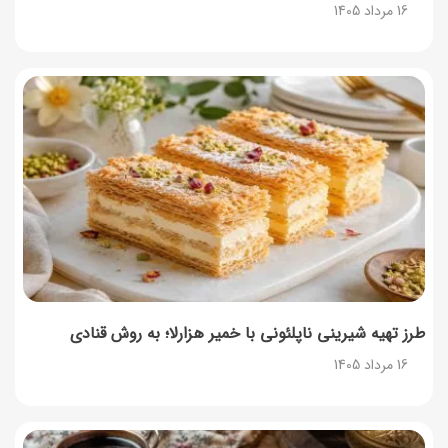
16 مرداد 1405
طرز تهیه پنکیک با شیره انگور؛ صبحانه‌ای سالم و انرژی‌بخش
14 مرداد 1405
۳۵ لیست غذاهای جدید و متفاوت؛ برای ناهار و مهمانی
14 مرداد 1405
طرز تهیه پش ملبا (پیچ ملبا)؛ دسر کلاسیک هلو و بستنی
13 مرداد 1405
طرز تهیه شیرینی ناپلئونی با خمیر هزارلا؛ به روش قنادی
16 مرداد 1405