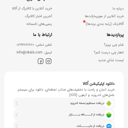
درباره ما
خرید آنلاین با کالابرگ از اُکالا
خرید آنلاین از سوپرمارکت‌ها
آخرین اخبار کالابرگ
*
اُکالارنک (رتبه بندی برندها)
رسپی‌های تابستانه
پربازدیدها
ارتباط با ما
شام چی بپزم؟
ﺗﻠﻔﻦ ﺗﻤﺎس: ۰۲۱۹۶۸۶۱۷۲۰
ناهار چی درست کنم؟
اﯾﻤﯿﻞ: info@okala.com
لیست غذای جدید
دانلود اپلیکیشن اُکالا
خرید آسان و راحت با تخفیف‌های جذابِ لحظه‌ای، دانلود برای سیستم
عامل‌های اندروید و آیفون (iOS)
دریافت مستقیم نسخه اندروید
دریافت از کــــــافه بــــــازار
دریافت از مایـــــــکت