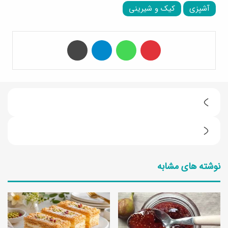
آشپزی
کیک و شیرینی
‫پین‌ترست
واتس آپ
تلگرام
چاپ
3
ط
1
ر
0
ز
نوشته های مشابه
ت
ت
ا
ه
ا
ی
ز
ه