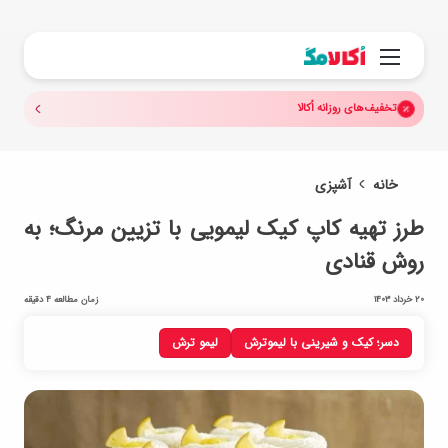
جستجو.
منو
تخفیف‌های روزانه اُکالا
خانه
آشپزی
طرز تهیه کاپ کیک لیمویی با تزیین مرنگ؛ به
روش قنادی
20 خرداد 1403
زمان مطالعه 4 دقیقه
دسر؛ کیک و شیرینی با لیموترش
لیمو ترش