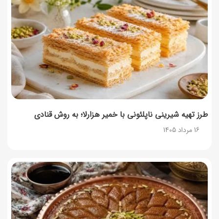
۳۵ لیست غذاهای جدید و متفاوت؛ برای ناهار و مهمانی
14 مرداد 1405
طرز تهیه پش ملبا (پیچ ملبا)؛ دسر کلاسیک هلو و بستنی
13 مرداد 1405
طرز تهیه شیرینی ناپلئونی با خمیر هزارلا؛ به روش قنادی
16 مرداد 1405