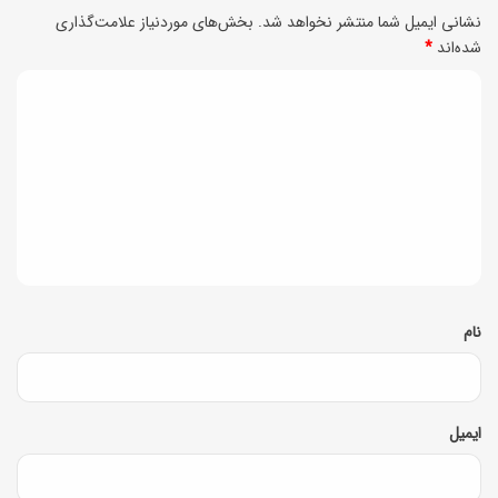
خ
نشانی ایمیل شما منتشر نخواهد شد.
بخش‌های موردنیاز علامت‌گذاری
ک
شده‌اند
*
و
ل
ش
د
ر
م
ی
ه
ز
ش
د
ه
د
گ
و
ه
ا
م
ه
خ
*
نام
ص
و
ص
ایمیل