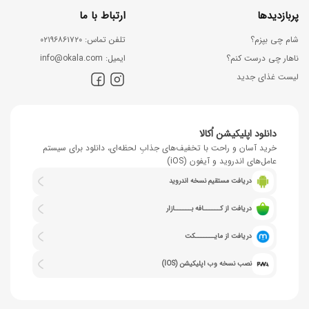
پربازدیدها
ارتباط با ما
شام چی بپزم؟
ﺗﻠﻔﻦ ﺗﻤﺎس: ۰۲۱۹۶۸۶۱۷۲۰
ناهار چی درست کنم؟
اﯾﻤﯿﻞ: info@okala.com
لیست غذای جدید
دانلود اپلیکیشن اُکالا
خرید آسان و راحت با تخفیف‌های جذابِ لحظه‌ای، دانلود برای سیستم
عامل‌های اندروید و آیفون (iOS)
دریافت مستقیم نسخه اندروید
دریافت از کــــــافه بــــــازار
دریافت از مایـــــــکت
نصب نسخه وب اپلیکیشن (IOS)