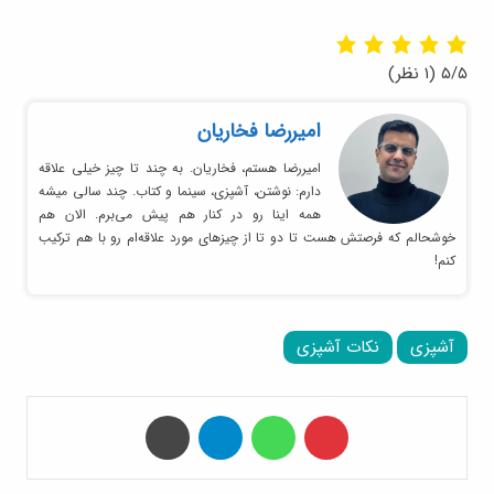
۵/۵
(۱ نظر)
امیر‌رضا فخاریان
امیررضا هستم، فخاریان. به چند تا چیز خیلی علاقه
دارم: نوشتن، آشپزی، سینما و کتاب. چند سالی میشه
همه اینا رو در کنار هم پیش می‌برم. الان هم
خوشحالم که فرصتش هست تا دو تا از چیزهای مورد علاقه‌ام رو با هم ترکیب
کنم!
آشپزی
نکات آشپزی
‫پین‌ترست
واتس آپ
تلگرام
چاپ