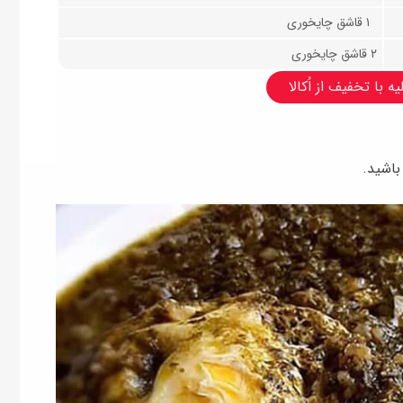
۱ قاشق چایخوری
۲ قاشق چایخوری
ه با تخفیف از اُکالا
باشید.