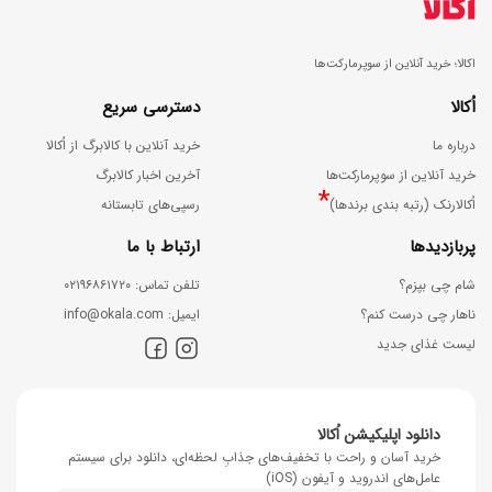
اکالا؛ خرید آنلاین از سوپرمارکت‌ها
اُکالا
دسترسی سریع
درباره ما
خرید آنلاین با کالابرگ از اُکالا
خرید آنلاین از سوپرمارکت‌ها
آخرین اخبار کالابرگ
*
اُکالارنک (رتبه بندی برندها)
رسپی‌های تابستانه
پربازدیدها
ارتباط با ما
شام چی بپزم؟
ﺗﻠﻔﻦ ﺗﻤﺎس: ۰۲۱۹۶۸۶۱۷۲۰
ناهار چی درست کنم؟
اﯾﻤﯿﻞ: info@okala.com
لیست غذای جدید
دانلود اپلیکیشن اُکالا
خرید آسان و راحت با تخفیف‌های جذابِ لحظه‌ای، دانلود برای سیستم
عامل‌های اندروید و آیفون (iOS)