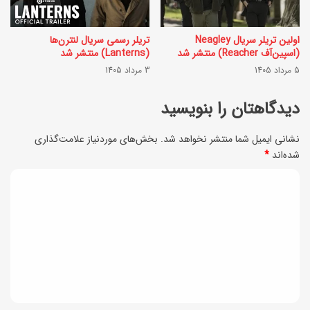
ا
ه
د
ر
اولین تریلر سریال Neagley
تریلر رسمی سریال لنترن‌ها
(اسپین‌آف Reacher) منتشر شد
(Lanterns) منتشر شد
ه
و
5 مرداد 1405
3 مرداد 1405
و
ش
خ
دیدگاهتان را بنویسید
خ
و
ا
نشانی ایمیل شما منتشر نخواهد شد.
بخش‌های موردنیاز علامت‌گذاری
ش
ن
شده‌اند
*
م
گ
د
ز
ی
ی
ه
؛
د
ب
گ
ر
ا
ا
ی
ه