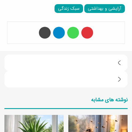
آرایشی و بهداشتی
سبک زندگی
‫پین‌ترست
واتس آپ
تلگرام
چاپ
ط
ر
ط
ز
ر
ت
نوشته های مشابه
ز
ه
ت
ی
ه
ه
ی
د