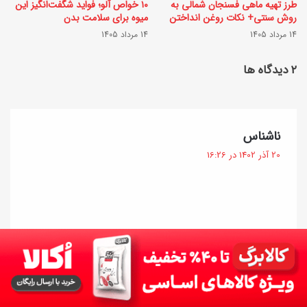
طرز تهیه ماهی فسنجان شمالی به
۱۰ خواص آلو؛ فواید شگفت‌انگیز این
ی
ز
روش سنتی+ نکات روغن انداختن
میوه برای سلامت بدن
ه
14 مرداد 1405
14 مرداد 1405
د
م
ی
‫۲ دیدگاه ها
ر
؛
ا
ت
ه
ن
گ
ناشناس
ب
و
ف
20 آذر 1402 در 16:26
ا
ت
ع
:
ف
ی
و
ا
ت
ز
سلام ، بریانی نام مغازه هایی هست که بریان می فروشند .پس نام این
و
غذا بریان است نه بریانی.
ا
ف
ن
پاسخ
ن‌
و