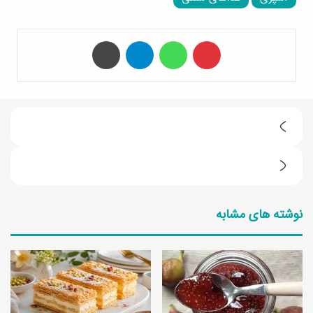
‫پین‌ترست
واتس آپ
تلگرام
چاپ
م
ع
1
ر
4
ف
نوشته های مشابه
ن
ی
و
1
ع
2
ط
غ
ر
ذ