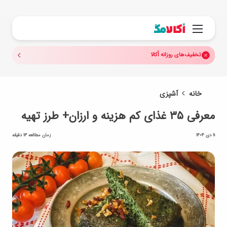
جستجو.
منو
تخفیف‌های روزانه اُکالا
خانه
آشپزی
معرفی ۳۵ غذای کم هزینه و ارزان+ طرز تهیه
11 دی 1404
زمان مطالعه 13 دقیقه